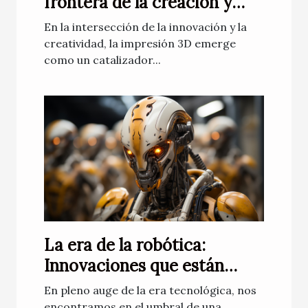
frontera de la creación y
diseño
En la intersección de la innovación y la
creatividad, la impresión 3D emerge
como un catalizador...
La era de la robótica:
Innovaciones que están
cambiando el mundo
En pleno auge de la era tecnológica, nos
encontramos en el umbral de una